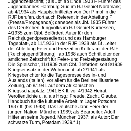
Jugendzeitschrift‚ ; als Jbf. ab Ende 1933 F Führer des
Jugendbannes Hamburg-Süd im HJ-Gebiet Nordmark;
ab 4/1934 als Hauptschriftleiter von Der Pimpf in die
RJF berufen, dort auch Referent in der Abteilung P
(Presse/Propaganda); daneben als Jbf. 1935 Führer
des Deutschen Jungvolks im HJ-Gebiet Kurhessen,
4/1935 zum Ojbf. Befördert; Autor für den
Reichsjugendpressedienst und das Hamburger
Tageblatt-, ab 11/1936 in der RJF, 1938 als Bf .Leiter
der Abteilung Feier und Freizeit im Kulturamt der RJF
[Reichsjugendführung] ; ab 1938 auch Schriftleiter der
amtlichen Zeitschrift für Feier- und Freizeitgestaltung
Die Spielschar, 11/1939 zum Obf. Befördert; seit 8/1939
Kriegseinsatz in der Wehrmacht; ab 2/1941 als
Kriegsberichter für die Tagespresse des In- und
Auslands (Italien), vor allem für die Berliner Illustrierte
Zeitung, ab 8/1941 auf dem afrikanischen
Kriegsschauplatz; 1941 EK II; vor 4/1942 Heirat.
Veröffentlichte u. a. als Hrsg.: Freude, Zucht, Glaube.
Handbuch für die kulturelle Arbeit im Lager Potsdam
1937 ff. (bis 1943); Das Deutsche Jahr. Feier der
jungen Nation, München 1939; als Bearbeiter: Adolf
Hitler an seine Jugend, München 1937; als Autor: Der
schwarze Turm, Potsdam 1939.“ 1)