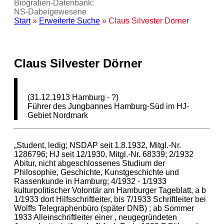
Biografien-Datenbank:
NS‑Dabeigewesene
Start
»
Erweiterte Suche
» Claus Silvester Dörner
Claus Silvester Dörner
(31.12.1913 Hamburg - ?)
Führer des Jungbannes Hamburg-Süd im HJ-
Gebiet Nordmark
„Student, ledig; NSDAP seit 1.8.1932, Mitgl.-Nr.
1286796; HJ seit 12/1930, Mitgl.-Nr. 68339; 2/1932
Abitur, nicht abgeschlossenes Studium der
Philosophie, Geschichte, Kunstgeschichte und
Rassenkunde in Hamburg; 4/1932 - 1/1933
kulturpolitischer Volontär am Hamburger Tageblatt, a b
1/1933 dort Hilfsschriftleiter, bis 7/1933 Schriftleiter bei
Wolffs Telegraphenbüro (später DNB) ; ab Sommer
1933 Alleinschriftleiter einer ‚ neugegründeten