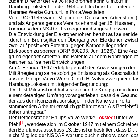
zudem Direktor der Valvo Radioröhrenfabrik G.m.b.H in
Hamburg-Lokstedt. Ende 1944 auch technischer Leiter der
Hammer Werke G.m.b.H. in Porta/Westfalen.
Von 1940-1945 war er Mitglied der Deutschen Arbeitsfront 
und als Angehöriger des Vereins ehemaliger 15. Husaren,
korporativ dem NS-Reichskriegerbund angeschlossen.
Die Entwicklung der Elektronenröhren beruht auf seiner Id
„durch ein Bremsgitter den Übergang von Elektronen zwis
zwei auf positivem Potential gegen Kathode liegenden
Elektroden zu sperren (DRP 608293, Juni 1926).“ Eine Anz
grundlegender Arbeiten und Patente auf dem Röhrengebiet
beruhen auf seinen Entwicklungen.
Am 4. Februar 1947 erfolgte gemäß den Anweisungen der
Militärregierung seine sofortige Entlassung als Geschäftsfü
aus der Philips Valvo-Werke G.m.b.H. Valvo Zweigniederl
Hamburg-Lokstedt mit folgender Begründung:
„Dr. J. ist Militarist und hat als solcher die Kriegsproduktion 
einem derartigen Umfang vorangetrieben, dass die Gesund
der aus dem Konzentrationslager in der Nähe von Porta
stammenden Arbeiter ernstlich gefährdet war. Als Betriebsf
daher untragbar.“
Der Betriebsrat der Philips Valvo Werke
Lokstedt
unter W.
[1]
Piehl
, wendete sich im Oktober 1947 mit einem Schreibe
den Berufungsausschuss 13: „Es ist unbestritten, dass Dr. 
nicht Mitglied der NSDAP war und auch nicht erwiesen, das