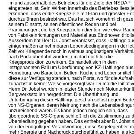
im und ausserhalb des Betriebes für die Ziele der NSDAP
eingetreten ist. Sein Wirken innerhalb des Betriebes liess 
erkennen, dass er die Kriegsziele mit Elan und grösster En
durchzuführen bestrebt war. Das hat sich vornehmlich gezei
seinem Einsatz, seinen öffentlichen Reden und bei
Prämierungen, die bei Kriegszielen dienten, wie etwa Rä
von Fabrikeinrichtungen und Material aus Eindhoven (Holla
Ausserdem hat Herr Dr. Jobst veranlasst, dass Häftlinge au
einigermaßen annehmbaren Lebensbedingungen in der let
Zeit vor Kriegsende noch in weitaus ungünstigere Verhältn
nach Porta überführt wurden, um dort noch für die
Kriegsproduktion zu wirken. Es handelt sich in dem
letztgenannten Fall um Überführung von KZ-Häftlingen aus
Horneburg, wo Baracken, Betten, Küche und Lebensmittel f
diese zur Verfügung standen, nach Porta, wo für die Aufna
zunächst in keiner Weise vorgesorgt war. Durch die Initiati
Herrn Dr. Jobst wurden in letzter Stunde noch Notunterkünft
Bergwerksstollen hergerichtet. Die Überführung und
Unterbringung dieser Häftlinge geschah selbst gegen Bed
von NS-Organen, deren Meinung nach die Lebensbedingu
unzureichend waren. Es kann jedoch möglich sein, dass
übergeordnete SS-Organe schließlich die Zustimmung zu d
Übersiedlung gegeben haben. Das enthebt aber Dr. Jobst n
von der endgültigen Verantwortung, diese Angelegenheit mi
mehr Energie und Nachdruck durchgeführt zu haben, als ko