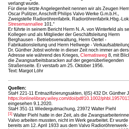
verlangt wurde.
Für diese letzte Angelegenheit nennen wir als Zeugen Herr
Oscar Pulitzer, Anschrift Philips Valvo Werke G.m.b.H.,
Zweigstelle Radioröhrenfabrik. Radioröhrenfabrik.Hbg.-Lok
Stresemannallee
101.“
Er führte in seinem Bericht Herrn N. A. von Winterfeld als s
Kollegen und als Mitglieder der Geschäftsleitung Herrn
Berghausen - Betriebsverwaltung, Herrn Oertel -
Fabrikationsleitung und Herrn Hellwege - Verkaufsabteilun
Dr. Günther Jobst wohnte in dieser Zeit noch immer an der
Adresse wie während des Krieges,
Clematisweg
8, mit Blic
die Zwangsarbeitsbaracken auf der gegenüberliegenden
Straßenseite. Er verstarb am 25. Oktober 1956.
Text: Margot Löhr
Quellen:
StaH 221-11 Entnazifizierungsakten, I(IS) 432 Dr. Günther 
https://onlinelibrary.wiley.com/doi/pdf/10.1002/phbl.19570
eingesehen 9.1.2020.
StaH 351-11 Wiedergutmachung, 23972 Walter Piehl
[1]
Walter Piehl hatte in der Zeit, als die Zwangsarbeiterinn
Valvo arbeiten mussten, nicht im Werk gearbeitet. Er wurde
bereits am 12. April 1933 aus dem Valvo Radioröhrenwerk-